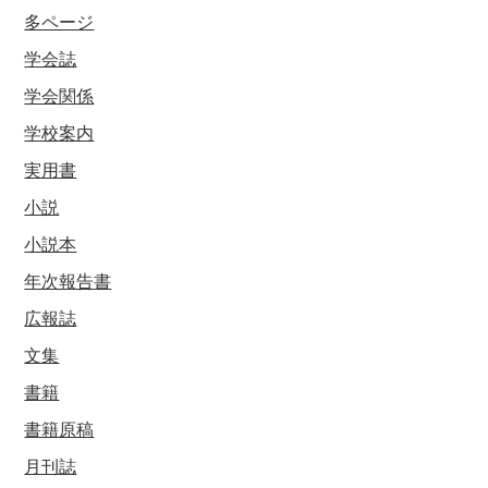
多ページ
学会誌
学会関係
学校案内
実用書
小説
小説本
年次報告書
広報誌
文集
書籍
書籍原稿
月刊誌