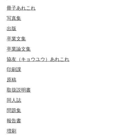
冊子あれこれ
写真集
出版
卒業文集
卒業論文集
協友（キョウユウ）あれこれ
印刷課
原稿
取扱説明書
同人誌
問題集
報告書
増刷