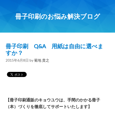
冊子印刷のお悩み解決ブログ
冊子印刷 Q&A 用紙は自由に選べま
すか？
2015年6月8日
by
菊地 貴之
【冊子印刷通販のキョウユウは、手間のかかる冊子
（本）づくりを徹底してサポートいたします】