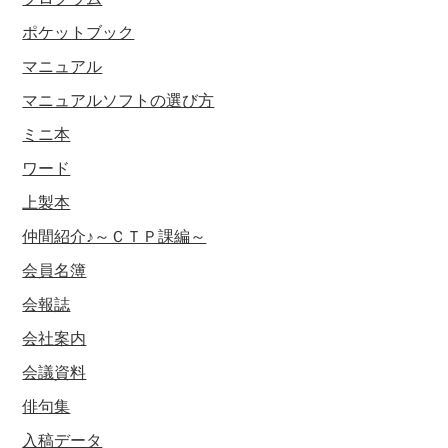
ポケットブック
マニュアル
マニュアルソフトの選び方
ミニ本
ワード
上製本
仲間紹介♪～ＣＴＰ課編～
会員名簿
会報誌
会社案内
会議資料
俳句集
入稿データ