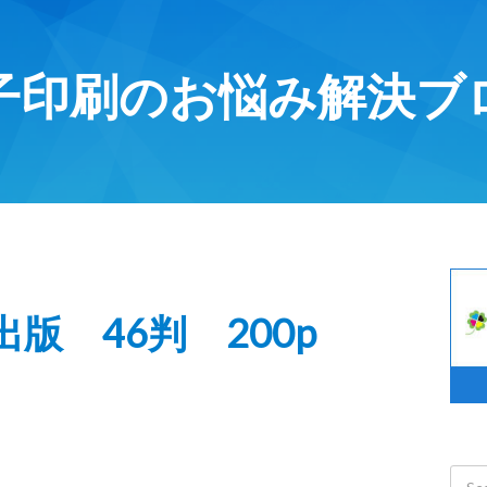
子印刷のお悩み解決ブ
版 46判 200p
。