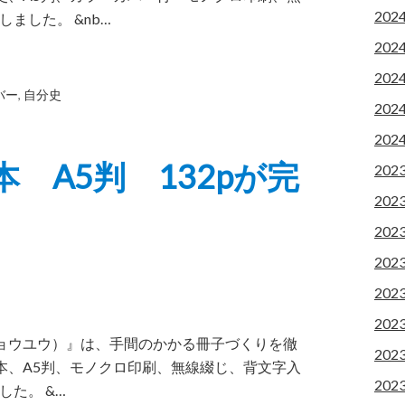
202
ました。 &nb…
202
202
バー
,
自分史
202
202
 A5判 132pが完
202
202
202
202
202
202
キョウユウ）』は、手間のかかる冊子づくりを徹
202
本、A5判、モノクロ印刷、無線綴じ、背文字入
202
した。 &…