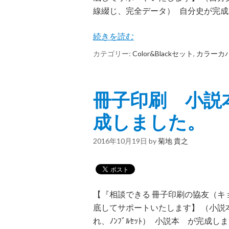
線綴じ、完全データ） 自分史が完成し
続きを読む
カテゴリー:
Color&Blackセット
,
カラーカ
冊子印刷 小説本
成しました。
2016年10月19日
by
菊地 貴之
【『相談できる 冊子印刷の協友（
底してサポートいたします】 （小説
れ、ﾉﾝﾌﾞﾙｾｯﾄ） 小説本 が完成しま