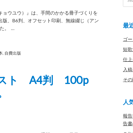
（キョウユウ）』は、手間のかかる冊子づくりを
出版、B6判、オフセット印刷、無線綴じ（アン
最
た。 …
ゴー
短歌
本
,
自費出版
仕上
入稿
ト A4判 100p
その
。
人
報告
告書