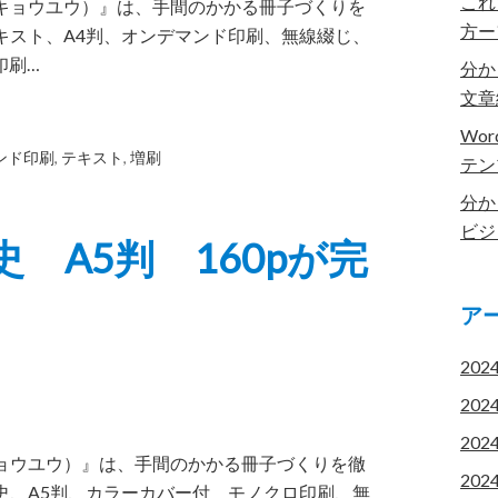
これ
（キョウユウ）』は、手間のかかる冊子づくりを
方ー
キスト、A4判、オンデマンド印刷、無線綴じ、
印刷…
分か
文章
Wo
ンド印刷
,
テキスト
,
増刷
テン
分か
ビジ
 A5判 160pが完
ア
202
202
202
キョウユウ）』は、手間のかかる冊子づくりを徹
202
史、A5判、カラーカバー付 モノクロ印刷、無