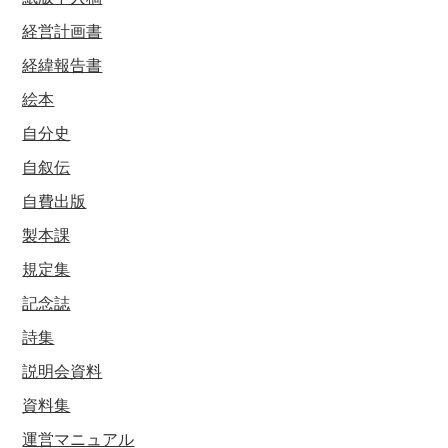
経営計画書
経緯報告書
絵本
自分史
自叙伝
自費出版
製本課
規定集
記念誌
詩集
説明会資料
資料集
運営マニュアル