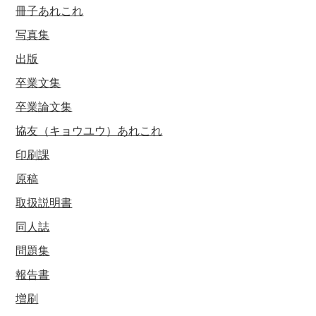
冊子あれこれ
写真集
出版
卒業文集
卒業論文集
協友（キョウユウ）あれこれ
印刷課
原稿
取扱説明書
同人誌
問題集
報告書
増刷