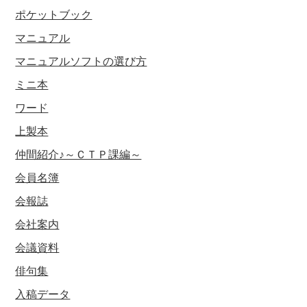
ポケットブック
マニュアル
マニュアルソフトの選び方
ミニ本
ワード
上製本
仲間紹介♪～ＣＴＰ課編～
会員名簿
会報誌
会社案内
会議資料
俳句集
入稿データ