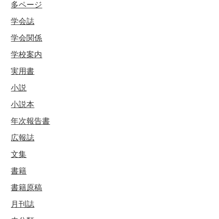
多ページ
学会誌
学会関係
学校案内
実用書
小説
小説本
年次報告書
広報誌
文集
書籍
書籍原稿
月刊誌