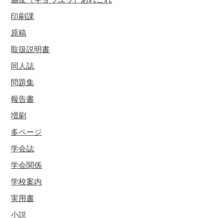
印刷課
原稿
取扱説明書
同人誌
問題集
報告書
増刷
多ページ
学会誌
学会関係
学校案内
実用書
小説