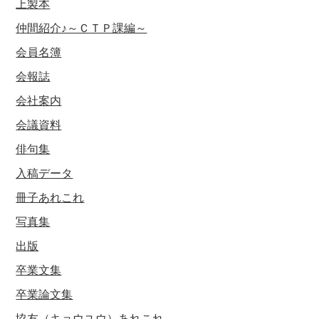
上製本
仲間紹介♪～ＣＴＰ課編～
会員名簿
会報誌
会社案内
会議資料
俳句集
入稿データ
冊子あれこれ
写真集
出版
卒業文集
卒業論文集
協友（キョウユウ）あれこれ