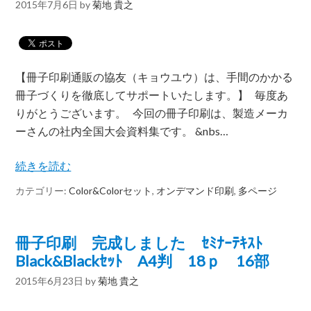
2015年7月6日
by
菊地 貴之
【冊子印刷通販の協友（キョウユウ）は、手間のかかる
冊子づくりを徹底してサポートいたします。】 毎度あ
りがとうございます。 今回の冊子印刷は、製造メーカ
ーさんの社内全国大会資料集です。 &nbs…
続きを読む
カテゴリー:
Color&Colorセット
,
オンデマンド印刷
,
多ページ
冊子印刷 完成しました ｾﾐﾅｰﾃｷｽﾄ
Black&Blackｾｯﾄ A4判 18ｐ 16部
2015年6月23日
by
菊地 貴之