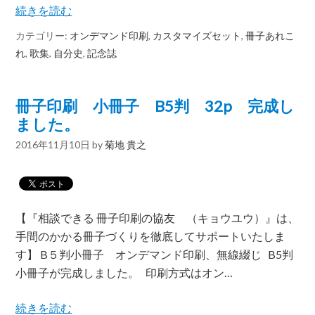
続きを読む
カテゴリー:
オンデマンド印刷
,
カスタマイズセット
,
冊子あれこ
れ
,
歌集
,
自分史
,
記念誌
冊子印刷 小冊子 B5判 32p 完成し
ました。
2016年11月10日
by
菊地 貴之
【『相談できる 冊子印刷の協友 （キョウユウ）』は、
手間のかかる冊子づくりを徹底してサポートいたしま
す】 B５判小冊子 オンデマンド印刷、無線綴じ B5判
小冊子が完成しました。 印刷方式はオン…
続きを読む