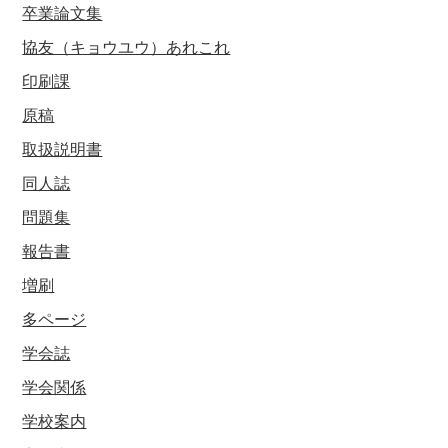
卒業論文集
協友（キョウユウ）あれこれ
印刷課
原稿
取扱説明書
同人誌
問題集
報告書
増刷
多ページ
学会誌
学会関係
学校案内