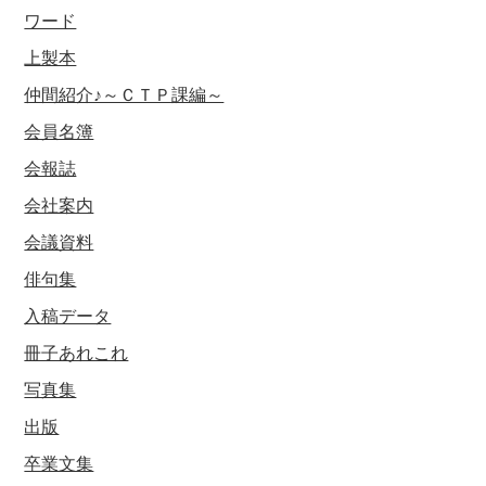
ワード
上製本
仲間紹介♪～ＣＴＰ課編～
会員名簿
会報誌
会社案内
会議資料
俳句集
入稿データ
冊子あれこれ
写真集
出版
卒業文集