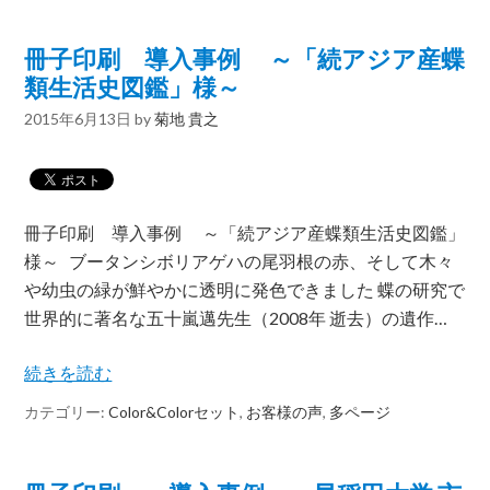
冊子印刷 導入事例 ～「続アジア産蝶
類生活史図鑑」様～
2015年6月13日
by
菊地 貴之
冊子印刷 導入事例 ～「続アジア産蝶類生活史図鑑」
様～ ブータンシボリアゲハの尾羽根の赤、そして木々
や幼虫の緑が鮮やかに透明に発色できました 蝶の研究で
世界的に著名な五十嵐邁先生（2008年 逝去）の遺作…
続きを読む
カテゴリー:
Color&Colorセット
,
お客様の声
,
多ページ