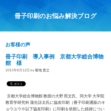
冊子印刷のお悩み解決ブログ
お客様の声
冊子印刷 導入事例 京都大学総合博物
館 様
2015年8月12日
by
菊地 貴之
京都大学総合博物館 教授の大野 照文氏、同大学 大学院
教育学研究科 蒲生諒太氏に協友印刷（冊子印刷通販のキ
ョウユウ※以下協友印刷）に印刷を依頼した経緯につい