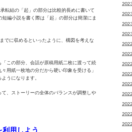
202
起承転結の「起」の部分は比較的長めに書いて
202
の短編小説を書く際は「起」の部分は簡潔にま
202
202
枚までに収めるといったように、構図を考えな
202
202
も「この部分、会話が原稿用紙二枚に渡って続
202
丸々用紙一枚地の分だから硬い印象を受ける」
202
るようになります。
202
って、ストーリーの全体のバランスが調整しや
202
202
202
202
定を利用しよう