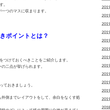
す。
201
が一つのマスに収まります。
201
201
201
べきポイントとは？
201
201
201
気をつけておくべきことをご紹介します。
201
ーの二点が挙げられます。
201
201
なっておきましょう。
201
も外側までレイアウトをして、余白をなくす処
201
201
裁時のズレによって紙の周囲に白地が見えてし