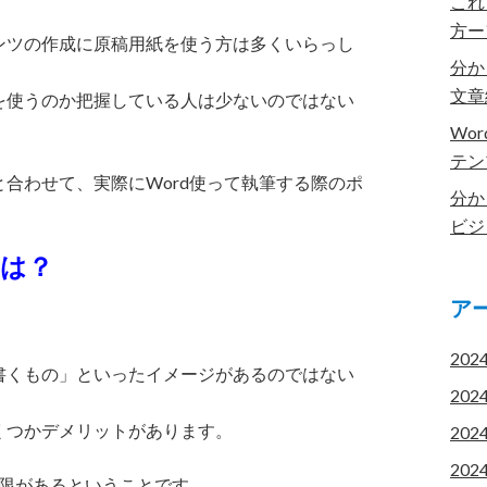
これ
方ー
ンツの作成に原稿用紙を使う方は多くいらっし
分か
文章
を使うのか把握している人は少ないのではない
Wo
テン
合わせて、実際にWord使って執筆する際のポ
分か
ビジ
とは？
ア
202
書くもの」といったイメージがあるのではない
202
くつかデメリットがあります。
202
202
う制限があるということです。