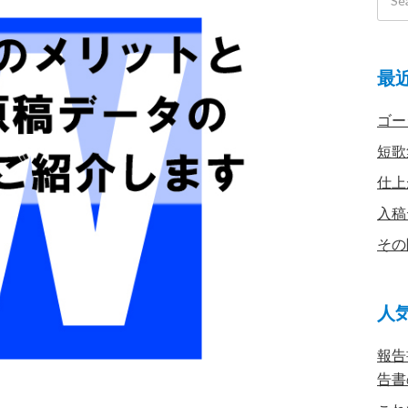
最
ゴー
短歌
仕上
入稿
その
人
報告
告書