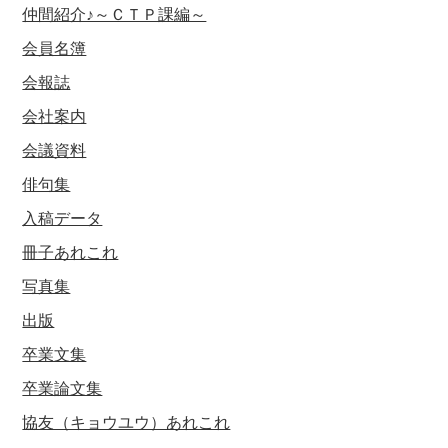
仲間紹介♪～ＣＴＰ課編～
会員名簿
会報誌
会社案内
会議資料
俳句集
入稿データ
冊子あれこれ
写真集
出版
卒業文集
卒業論文集
協友（キョウユウ）あれこれ