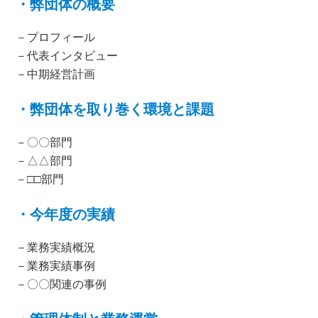
・弊団体の概要
－プロフィール
－代表インタビュー
－中期経営計画
・弊団体を取り巻く環境と課題
－〇〇部門
－△△部門
－□□部門
・今年度の実績
－業務実績概況
－業務実績事例
－〇〇関連の事例