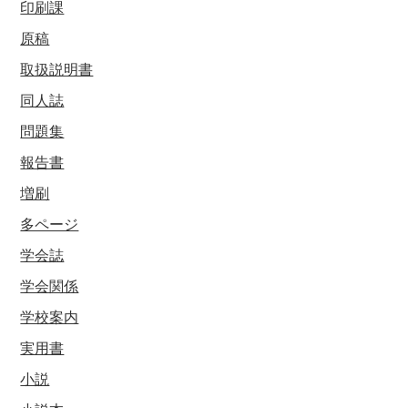
印刷課
原稿
取扱説明書
同人誌
問題集
報告書
増刷
多ページ
学会誌
学会関係
学校案内
実用書
小説