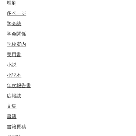
増刷
多ページ
学会誌
学会関係
学校案内
実用書
小説
小説本
年次報告書
広報誌
文集
書籍
書籍原稿