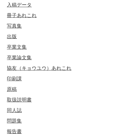
入稿データ
冊子あれこれ
写真集
出版
卒業文集
卒業論文集
協友（キョウユウ）あれこれ
印刷課
原稿
取扱説明書
同人誌
問題集
報告書