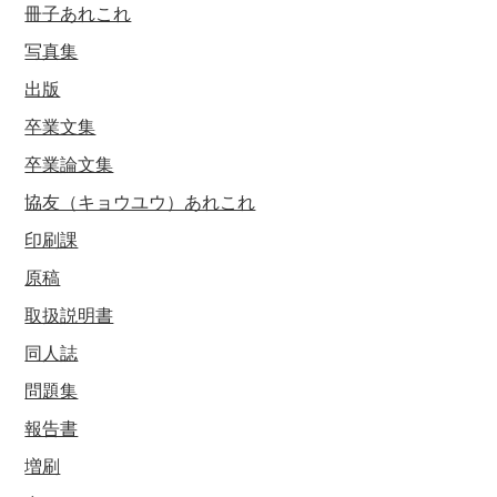
冊子あれこれ
写真集
出版
卒業文集
卒業論文集
協友（キョウユウ）あれこれ
印刷課
原稿
取扱説明書
同人誌
問題集
報告書
増刷