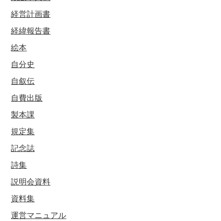
経営計画書
経緯報告書
絵本
自分史
自叙伝
自費出版
製本課
規定集
記念誌
詩集
説明会資料
資料集
運営マニュアル