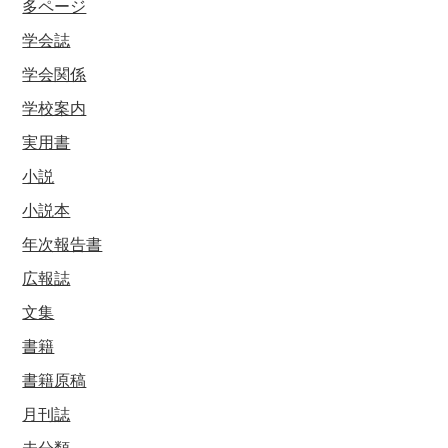
多ページ
学会誌
学会関係
学校案内
実用書
小説
小説本
年次報告書
広報誌
文集
書籍
書籍原稿
月刊誌
未分類