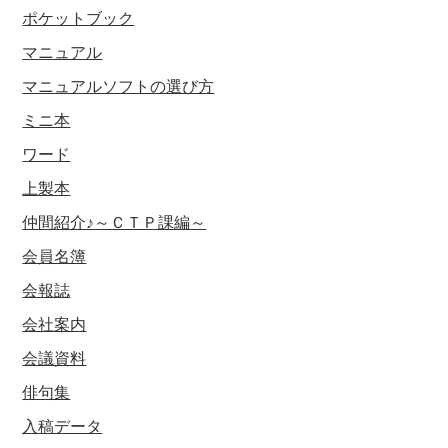
ポケットブック
マニュアル
マニュアルソフトの選び方
ミニ本
ワード
上製本
仲間紹介♪～ＣＴＰ課編～
会員名簿
会報誌
会社案内
会議資料
俳句集
入稿データ