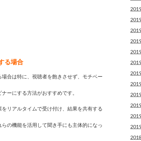
201
201
201
201
201
する場合
201
201
る場合は特に、視聴者を飽きさせず、モチベー
201
。
ビナーにする方法がおすすめです。
201
201
票をリアルタイムで受け付け、結果を共有する
201
れらの機能を活用して聞き手にも主体的になっ
201
201