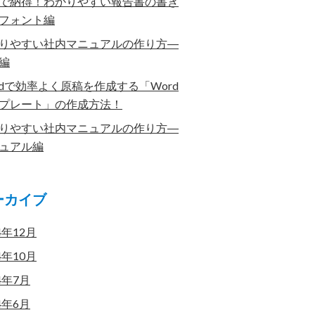
で納得！わかりやすい報告書の書き
フォント編
りやすい社内マニュアルの作り方―
編
rdで効率よく原稿を作成する「Word
プレート」の作成方法！
りやすい社内マニュアルの作り方―
ュアル編
ーカイブ
4年12月
4年10月
4年7月
4年6月