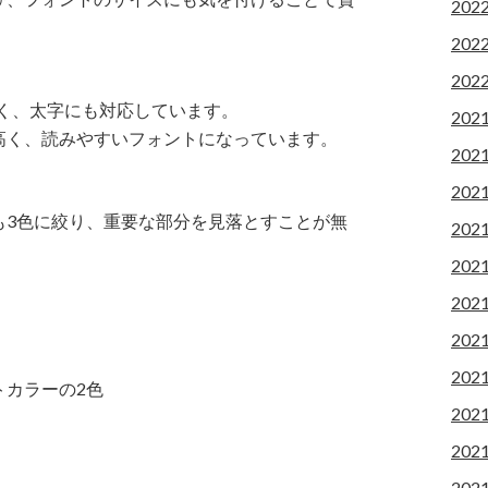
202
202
202
。
く、太字にも対応しています。
202
高く、読みやすいフォントになっています。
202
202
も3色に絞り、重要な部分を見落とすことが無
202
202
202
202
202
トカラーの2色
202
202
202