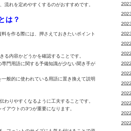
202
き、流れを定めやすくするのがおすすめです。
202
とは？
202
202
資料を作る際には、押さえておきたいポイント
202
202
できる内容かどうかを確認することです。
202
の専門用語に関する予備知識が少ない聞き手が
202
を一般的に使われている用語に置き換えて説明
202
202
を伝わりやすくなるように工夫することです。
202
レイアウトの3つが重要になります。
202
202
び、フォントのサイズにも気を付けることで資