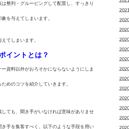
表は整列・グルーピングして配置し、すっきり
202
印象を与えてしまいます。
202
202
。
202
与えてしまいます。
202
るポイントとは？
202
202
ナー資料以外がおろそかにならないようにしま
202
るためのコツを紹介していきます。
202
202
202
成しても、聞き手がいなければ意味がありませ
202
聞き手を集客すべく、以下のような手段を用い
202