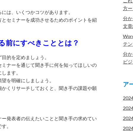
これ
方ー
るには、いくつかコツがあります。
分か
方とセミナーを成功させるためのポイントを紹
文章
Wo
する前にすべきこととは？
テン
分か
ず目的を定めましょう。
ビジ
セミナーを通じて聞き手に何を知ってほしいの
にします。
願望を明確にしましょう。
ア
細かくリサーチしておくと、聞き手の課題や願
202
202
202
ナー発表者の伝えたいことと聞き手の求めてい
です。
202