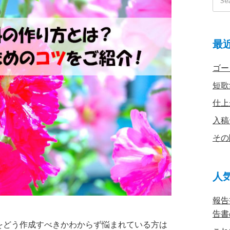
最
ゴー
短歌
仕上
入稿
その
人
報告
告書
をどう作成すべきかわからず悩まれている方は