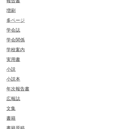
報告書
増刷
多ページ
学会誌
学会関係
学校案内
実用書
小説
小説本
年次報告書
広報誌
文集
書籍
書籍原稿