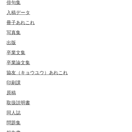
俳句集
入稿データ
冊子あれこれ
写真集
出版
卒業文集
卒業論文集
協友（キョウユウ）あれこれ
印刷課
原稿
取扱説明書
同人誌
問題集