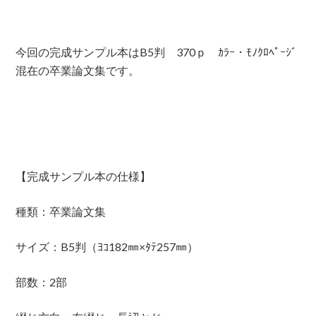
今回の完成サンプル本はB5判 370ｐ ｶﾗｰ・ﾓﾉｸﾛﾍﾟｰｼﾞ
混在の卒業論文集です。
【完成サンプル本の仕様】
種類：卒業論文集
サイズ：B5判（ﾖｺ182㎜×ﾀﾃ257㎜）
部数：2部