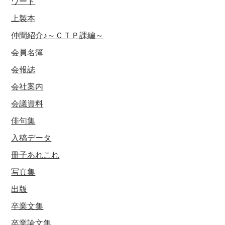
ワード
上製本
仲間紹介♪～ＣＴＰ課編～
会員名簿
会報誌
会社案内
会議資料
俳句集
入稿データ
冊子あれこれ
写真集
出版
卒業文集
卒業論文集