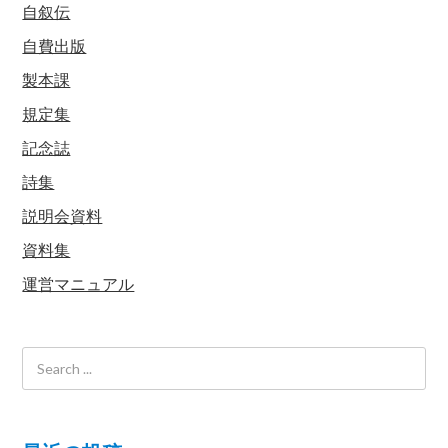
自叙伝
自費出版
製本課
規定集
記念誌
詩集
説明会資料
資料集
運営マニュアル