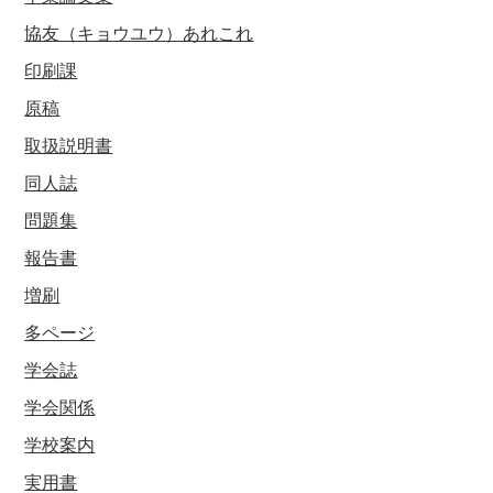
協友（キョウユウ）あれこれ
印刷課
原稿
取扱説明書
同人誌
問題集
報告書
増刷
多ページ
学会誌
学会関係
学校案内
実用書