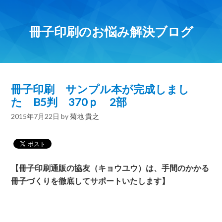
冊子印刷のお悩み解決ブログ
冊子印刷 サンプル本が完成しまし
た B5判 370ｐ 2部
2015年7月22日
by
菊地 貴之
【冊子印刷通販の協友（キョウユウ）は、手間のかかる
冊子づくりを徹底してサポートいたします】