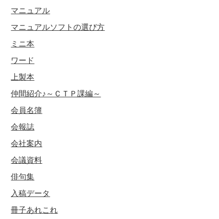
マニュアル
マニュアルソフトの選び方
ミニ本
ワード
上製本
仲間紹介♪～ＣＴＰ課編～
会員名簿
会報誌
会社案内
会議資料
俳句集
入稿データ
冊子あれこれ