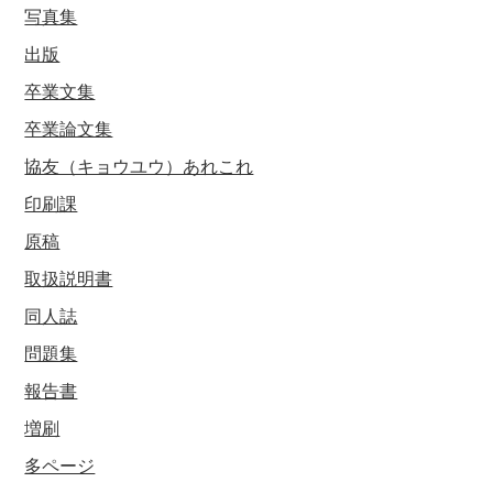
写真集
出版
卒業文集
卒業論文集
協友（キョウユウ）あれこれ
印刷課
原稿
取扱説明書
同人誌
問題集
報告書
増刷
多ページ