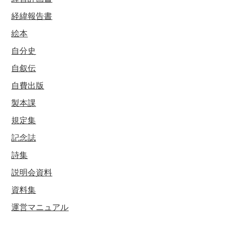
経緯報告書
絵本
自分史
自叙伝
自費出版
製本課
規定集
記念誌
詩集
説明会資料
資料集
運営マニュアル