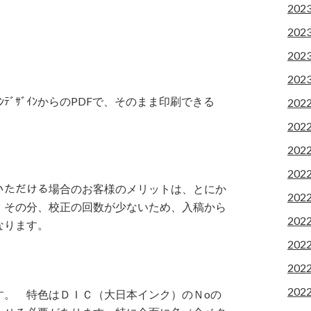
202
202
202
202
ﾃﾞｻﾞｲﾝからのPDFで、そのまま印刷できる
202
202
202
202
でいただける場合のお客様のメリットは、とにか
202
。その分、校正の回数が少ないため、入稿から
202
なります。
202
202
202
す。 特色はＤＩＣ（大日本インク）のＮoの