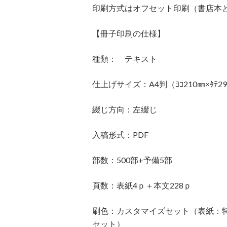
印刷方式はオフセット印刷（書店本
【冊子印刷の仕様】
種類： テキスト
仕上げサイズ：A4判（ﾖｺ210㎜×ﾀﾃ2
綴じ方向：左綴じ
入稿形式：PDF
部数：500部+予備5部
頁数：表紙4ｐ＋本文228ｐ
刷色：カスタマイズセット（表紙：
セット）