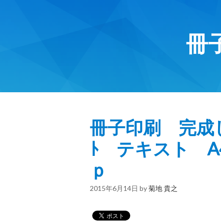
冊
冊子印刷 完成しま
ﾄ テキスト A4
ｐ
2015年6月14日
by
菊地 貴之