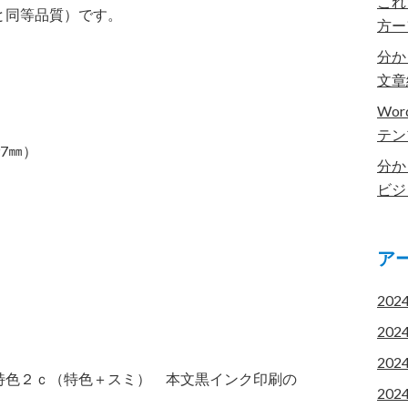
これ
と同等品質）です。
方ー
分か
文章
Wo
テン
97㎜）
分か
ビジ
ア
202
202
202
特色２ｃ（特色＋スミ） 本文黒インク印刷の
202