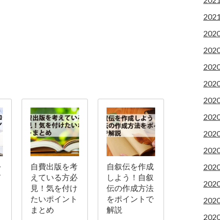
202
202
202
202
202
202
202
202
202
を
自費出版を考
自叙伝を作成
202
て
えている方必
しよう！自叙
202
見！気を付け
伝の作成方法
と
たいポイント
をポイントで
202
まとめ
解説
202