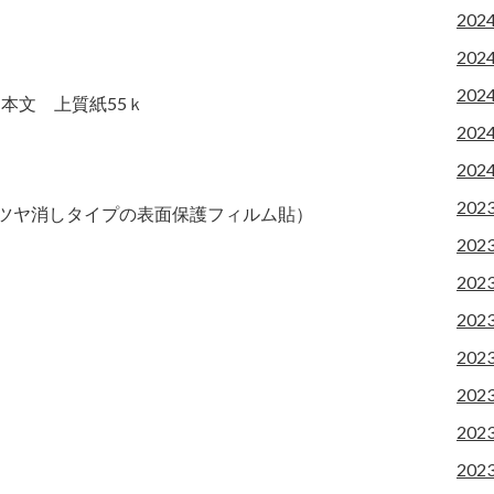
202
202
202
本文 上質紙55ｋ
202
202
202
（ツヤ消しタイプの表面保護フィルム貼）
202
202
202
202
202
202
202