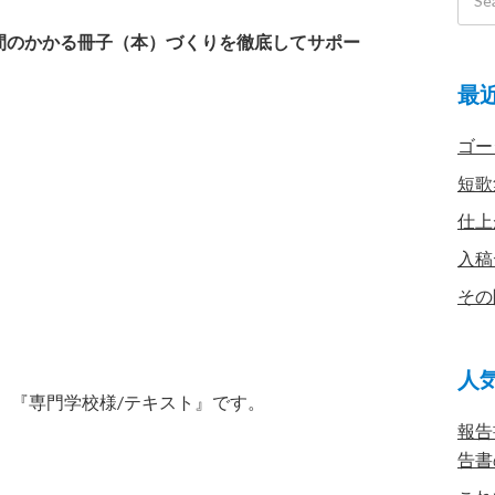
間のかかる冊子（本）づくりを徹底してサポー
最
ゴー
短歌
仕上
入稿
その
人
、『専門学校様/テキスト』です。
報告
告書