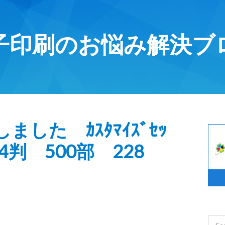
子印刷のお悩み解決ブ
した ｶｽﾀﾏｲｽﾞｾｯ
判 500部 228