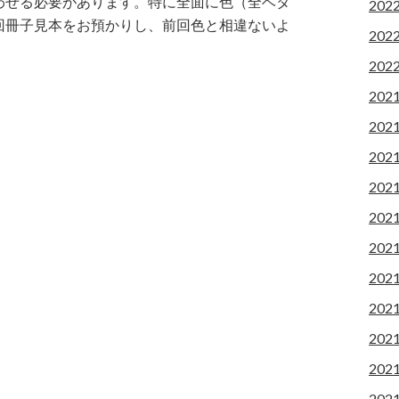
わせる必要があります。特に全面に色（全ベタ
202
回冊子見本をお預かりし、前回色と相違ないよ
202
202
202
202
202
202
202
202
202
202
202
202
202