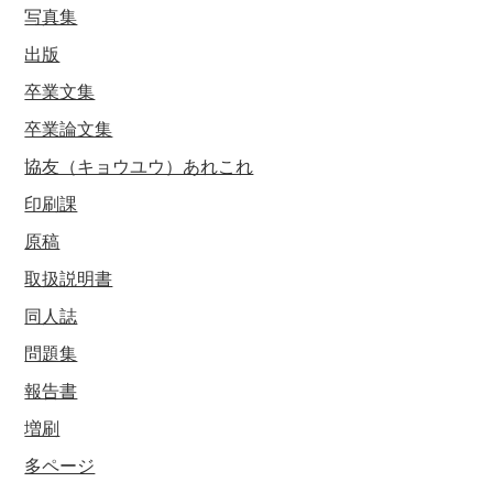
写真集
出版
卒業文集
卒業論文集
協友（キョウユウ）あれこれ
印刷課
原稿
取扱説明書
同人誌
問題集
報告書
増刷
多ページ