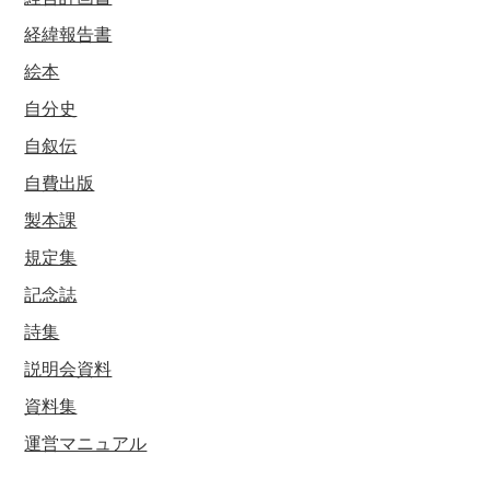
経緯報告書
絵本
自分史
自叙伝
自費出版
製本課
規定集
記念誌
詩集
説明会資料
資料集
運営マニュアル