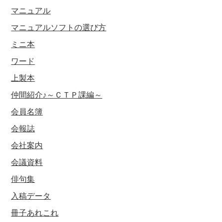
マニュアル
マニュアルソフトの選び方
ミニ本
ワード
上製本
仲間紹介♪～ＣＴＰ課編～
会員名簿
会報誌
会社案内
会議資料
俳句集
入稿データ
冊子あれこれ