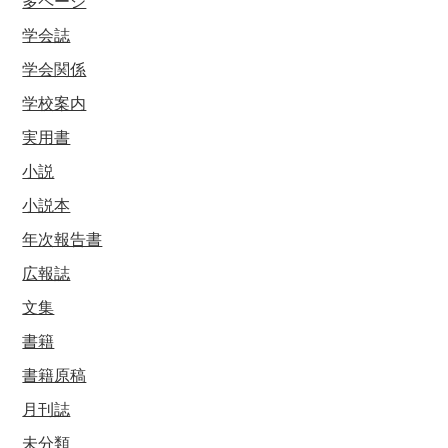
多ページ
学会誌
学会関係
学校案内
実用書
小説
小説本
年次報告書
広報誌
文集
書籍
書籍原稿
月刊誌
未分類