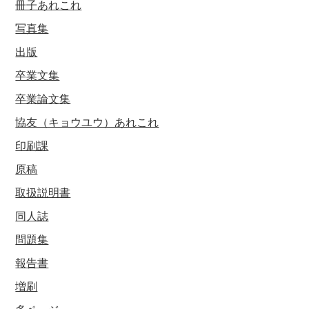
冊子あれこれ
写真集
出版
卒業文集
卒業論文集
協友（キョウユウ）あれこれ
印刷課
原稿
取扱説明書
同人誌
問題集
報告書
増刷