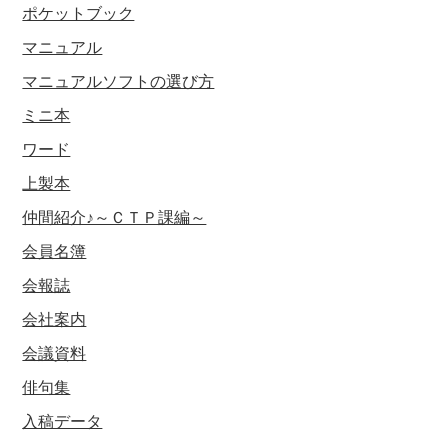
ポケットブック
マニュアル
マニュアルソフトの選び方
ミニ本
ワード
上製本
仲間紹介♪～ＣＴＰ課編～
会員名簿
会報誌
会社案内
会議資料
俳句集
入稿データ