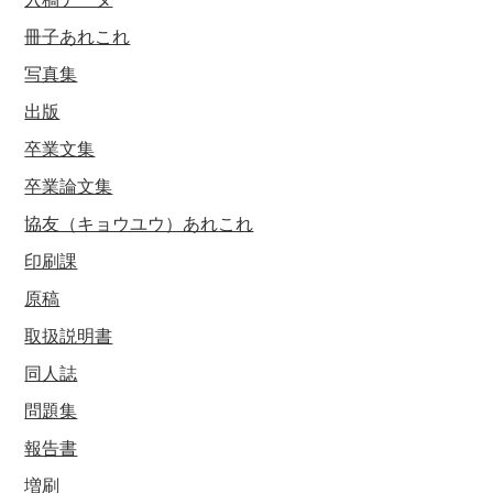
冊子あれこれ
写真集
出版
卒業文集
卒業論文集
協友（キョウユウ）あれこれ
印刷課
原稿
取扱説明書
同人誌
問題集
報告書
増刷