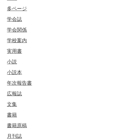
多ページ
学会誌
学会関係
学校案内
実用書
小説
小説本
年次報告書
広報誌
文集
書籍
書籍原稿
月刊誌