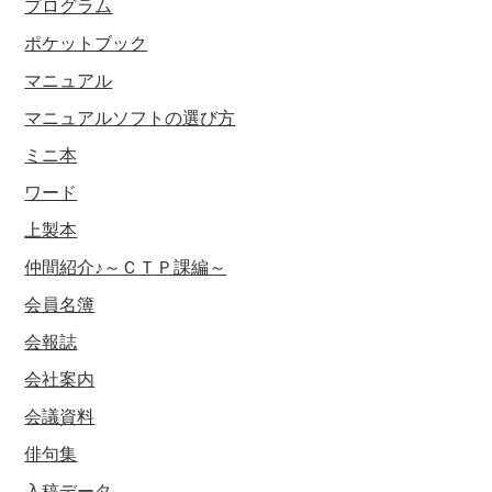
プログラム
ポケットブック
マニュアル
マニュアルソフトの選び方
ミニ本
ワード
上製本
仲間紹介♪～ＣＴＰ課編～
会員名簿
会報誌
会社案内
会議資料
俳句集
入稿データ